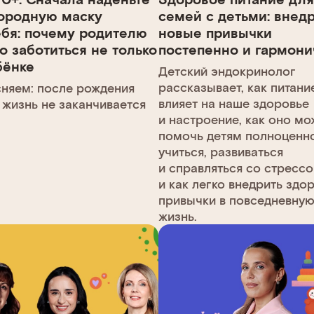
ородную маску
семей с детьми: внед
ебя: почему родителю
новые привычки
о заботиться не только
постепенно и гармони
бёнке
Детский эндокринолог
рассказывает, как питани
няем: после рождения
влияет на наше здоровье
 жизнь не заканчивается
и настроение, как оно мо
помочь детям полноценн
учиться, развиваться
и справляться со стресс
и как легко внедрить здо
привычки в повседневну
жизнь.