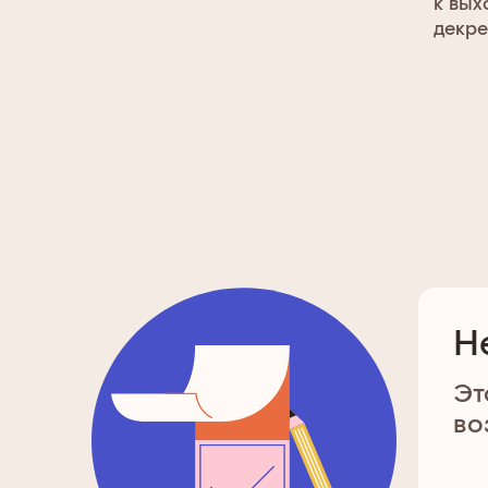
к вых
декре
Н
Эт
во