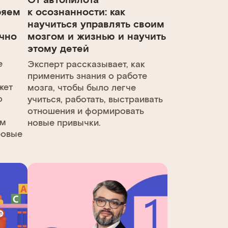
ряем
к осознанности: как
научиться управлять своим
чно
мозгом и жизнью и научить
этому детей
е
Эксперт рассказывает, как
применить знания о работе
жет
мозга, чтобы было легче
о
учиться, работать, выстраивать
отношения и формировать
ом
новые привычки.
ровые
ю