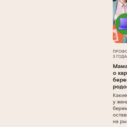
ПРОФО
3 ГОДА
Мама
о ка
бере
родо
Какие
у жен
берем
остав
на ры