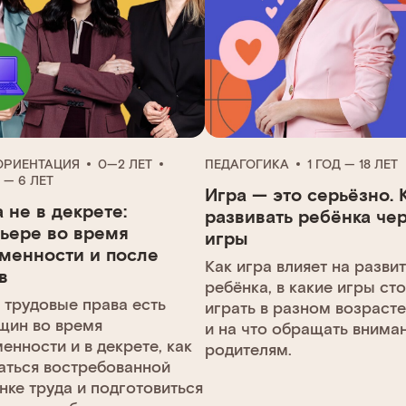
РИЕНТАЦИЯ
0—2 ЛЕТ
ПЕДАГОГИКА
1 ГОД — 18 ЛЕТ
 — 6 ЛЕТ
Игра — это серьёзно. 
 не в декрете:
развивать ребёнка че
рьере во время
игры
менности и после
Как игра влияет на разви
в
ребёнка, в какие игры ст
 трудовые права есть
играть в разном возрасте
щин во время
и на что обращать внима
енности и в декрете, как
родителям.
аться востребованной
нке труда и подготовиться