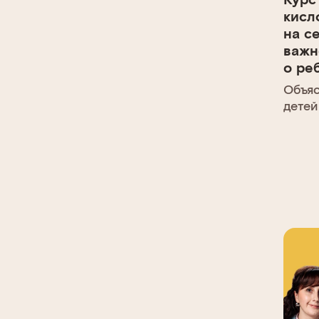
кисл
на с
важн
о ре
Объяс
детей