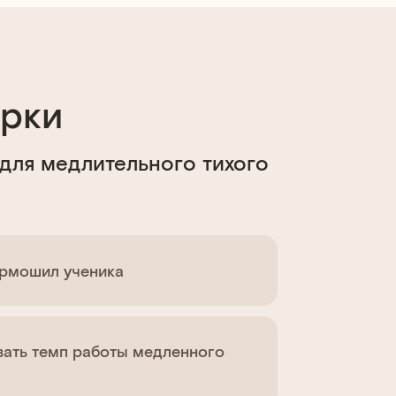
ерки
 для медлительного тихого
ормошил ученика
вать темп работы медленного