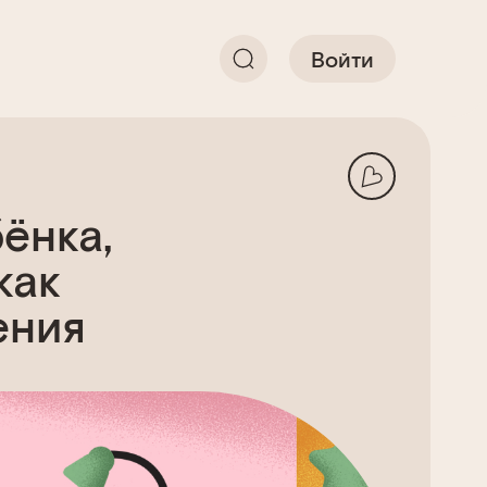
Войти
ёнка,
как
ения