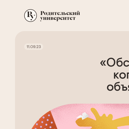
11.09.23
«Обс
ко
объ