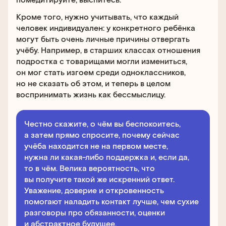
Кроме того, нужно учитывать, что каждый
человек индивидуален: у конкретного ребёнка
могут быть очень личные причины отвергать
учёбу. Например, в старших классах отношения
подростка с товарищами могли измениться,
он мог стать изгоем среди одноклассников,
но не сказать об этом, и теперь в целом
воспринимать жизнь как бессмыслицу.
Честно скажите, о чём вы беспокоитесь,
а затем прямо спросите, почему сейчас
учёба находится не на первом месте,
нужна ли какая-либо поддержка и, если да,
то в чём. Велика вероятность, что
вы получите такой же искренний ответ.
Уважение, доверие и откровенность
помогают наладить контакт лучше, чем сухие
разговоры про обязанности, оценки
и абстрактное будущее.