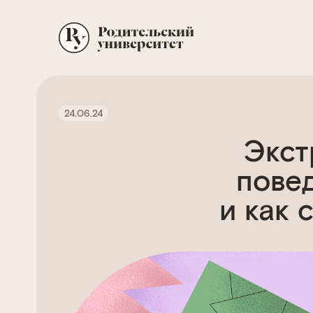
24.06.24
Экст
повед
и как 