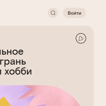
Войти
льное
 грань
и хобби