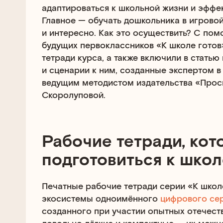
адаптироваться к школьной жизни и эффек
Главное — обучать дошкольника в игрово
и интересно. Как это осуществить? С по
будущих первоклассников «К школе готов
тетради курса, а также включили в статью
и сценарии к ним, созданные экспертом в
ведущим методистом издательства «Про
Скоролуповой.
Рабочие тетради, ко
подготовиться к школ
Печатные рабочие тетради серии «К школ
экосистемы одноимённого
цифрового се
созданного при участии опытных отечест
довольно лёгкие и компактные — их можно 